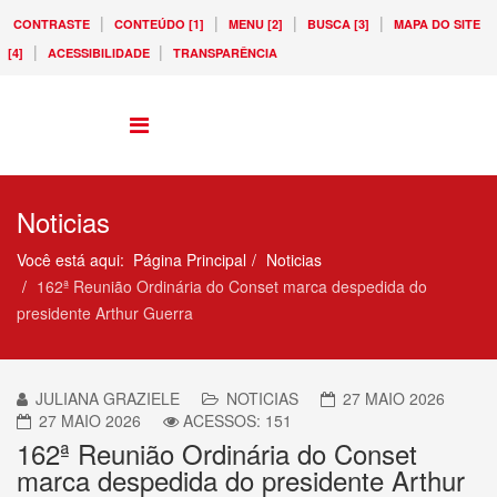
|
|
|
|
CONTRASTE
CONTEÚDO [1]
MENU [2]
BUSCA [3]
MAPA DO SITE
|
|
[4]
ACESSIBILIDADE
TRANSPARÊNCIA
Noticias
Você está aqui:
Página Principal
Noticias
162ª Reunião Ordinária do Conset marca despedida do
presidente Arthur Guerra
JULIANA GRAZIELE
NOTICIAS
27 MAIO 2026
27 MAIO 2026
ACESSOS: 151
162ª Reunião Ordinária do Conset
marca despedida do presidente Arthur