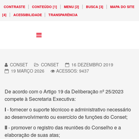
|
|
|
|
CONTRASTE
CONTEÚDO [1]
MENU [2]
BUSCA [3]
MAPA DO SITE
|
|
[4]
ACESSIBILIDADE
TRANSPARÊNCIA
CONSET
CONSET
16 DEZEMBRO 2019
19 MARÇO 2026
ACESSOS: 9437
De acordo com o Artigo 19 da Deliberação nº 25/2023
compete à Secretaria Executiva:
I
- fornecer o suporte técnicoo e administrativo necessário
ao desenvolvimento ou exercício de funções do Conset;
II
- promover o registro das reuniões do Conselho e a
elaboração de suas atas;