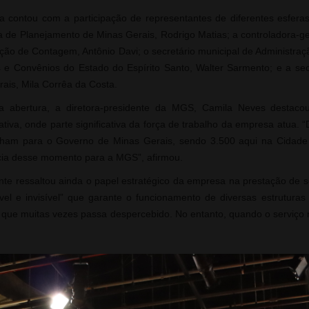
a contou com a participação de representantes de diferentes esferas
a de Planejamento de Minas Gerais, Rodrigo Matias; a controladora-ger
ão de Contagem, Antônio Davi; o secretário municipal de Administraç
s e Convênios do Estado do Espírito Santo, Walter Sarmento; e a s
ais, Mila Corrêa da Costa.
a abertura, a diretora-presidente da MGS, Camila Neves destaco
ativa, onde parte significativa da força de trabalho da empresa atua.
lham para o Governo de Minas Gerais, sendo 3.500 aqui na Cidade Ad
cia desse momento para a MGS”, afirmou.
nte ressaltou ainda o papel estratégico da empresa na prestação de
vel e invisível” que garante o funcionamento de diversas estruturas
 que muitas vezes passa despercebido. No entanto, quando o serviço 
ômico de Minas Gerais, Mila Corrêa da Costa, a MGS ocupa um papel 
stamos falando da maior empresa pública de facilities do Brasil. U