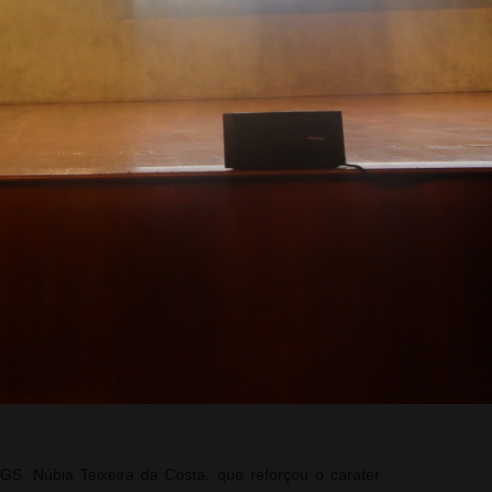
ma empresa pública.
r, em qualquer lugar
vidos com linguagem
ais, Arthur Guerra,
 princípio L.I.M.P.E:
ciso ser justo. O que
o tema dentro de um
 uma tendência mundial e fundamental para fortalecer
 de todas as relações, e ela
está diretamente ligada à
S, Núbia Teixeira da Costa, que reforçou o caráter