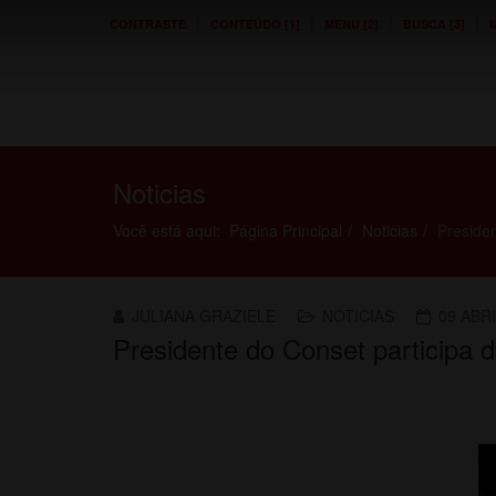
|
|
|
|
CONTRASTE
CONTEÚDO [1]
MENU [2]
BUSCA [3]
M
Noticias
Você está aqui:
Página Principal
Noticias
Preside
JULIANA GRAZIELE
NOTICIAS
09 ABRI
Presidente do Conset participa