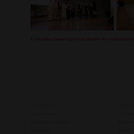
Fonte:
https://www.mgs.srv.br/detalhe-da-materia/inf
O CONSELHO
COMIS
Competências
Sobre a
Conselheiros
Lista d
Secretaria Executiva
Regimen
Legislação
Síntese 