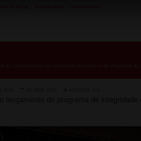
|
|
APA DO SITE [4]
ACESSIBILIDADE
TRANSPARÊNCIA
nte do Conset participa do lançamento do programa de integridade d
L 2026
09 ABRIL 2026
ACESSOS: 314
 do lançamento do programa de integridad