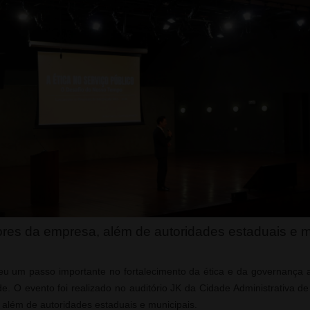
res da empresa, além de autoridades estaduais e m
u um passo importante no fortalecimento da ética e da governança ao
de. O evento foi realizado no auditório JK da Cidade Administrativa 
além de autoridades estaduais e municipais.