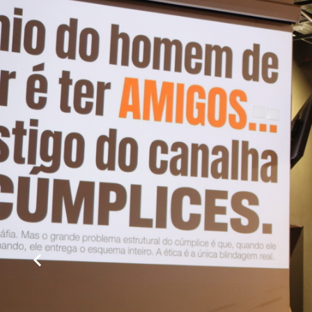
prestando serviços ao Governo de Minas e que hoje e
Espírito Santo. É um time imenso, que contribui diar
A secretária enfatizou ainda o caráter transversal
colaboradores da MGS. Trata-se de uma empresa que p
melhoria da vida dos mineiros”, disse.
Por fim, parabenizou a iniciativa de fortalecimento
o Código de Conduta e o Plano de Integridade. Isso 
interesse coletivo. Parabéns pela iniciativa”, concluiu.
Rela
ção de confiança
Representando o Gover
com a MGS e os result
estruturar cerca de 1
às demandas, a MGS su
consolidando-se como 
Sarmento ressaltou ain
de 1.600 para 2.000 e,
MGS demonstra serieda