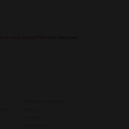
iva-de-minas-gerais/27504
(com alterações)
SERVIÇOS
Perguntas e respostas
sunto)
Artigos
Formulário
Toque Ético