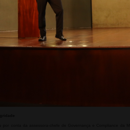
”, concluiu.
atizou que ética e integridade são pilares fundamentais para u
stá vendo. É um valor que precisa estar presente em cada colaborado
nçamento do Código de Conduta e do Plano de Integridade, desenvol
cotidiano.
s na área. O presidente do Conselho de Ética Pública de Minas Ger
a da ética na administração públ
ica e apresentou, de forma didática, o
idade, moralidade, publicidade e eficiência. “Não basta ser legal, é pre
sparência e compromisso com resultados”, destacou.
ral do Estado de São Paulo, Rodrigo Fontenelle, contextualizou 
combate à corrupção. Ele ressaltou que a promoção da integridade é
ais. Ao citar o autor Brian Tracy, lembrou que “a confiança é a base
egridade
u por conta da assessora-chefe de Governança e Compliance da MG