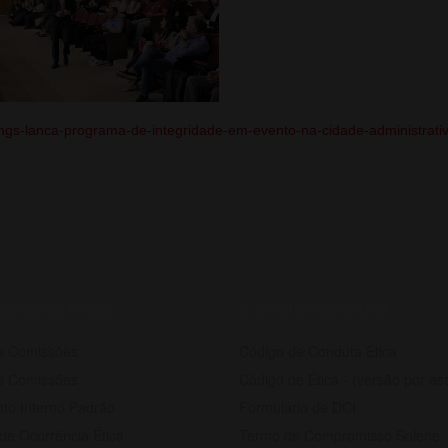
o/mgs-lanca-programa-de-integridade-em-evento-na-cidade-administrat
SÕES DE ÉTICA
O CÓDIGO DE ÉTICA
s Comissões
Código de Conduta Ética
as Comissões
Código de Ética - (versão por as
to Interno Padrão
Formulário de DCI
de Ocorrência Ética
Termo de Compromisso Solene