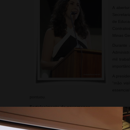
A abertur
Secretari
de Educaç
Contrato
Minas Ger
Durante 
Administr
mil traba
importân
A preside
“mão visí
essencial
pontuou.
Fortalecimento da governança
Para a secretária de Estado de Desenvolvimento Econ
sistema de desenvolvimento econômico do Estado. “E