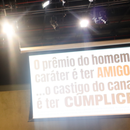
odos os municípios do
o de Minas contam com
s resultados e para a
Integridade, bem como
ração pública e com o
, Walter Sarmento, destacou a trajetória da parceria
ício em 2023, a partir da necessidade do Estado de
 para encontrar uma empresa que atendesse plenamente
e de expansão da empresa para fora de Minas Gerais,
ições. “Em menos de um ano, o número de postos passou
em confiança, transparência e resultados concretos. A
, remuneração digna e produtividade, o que fortalece