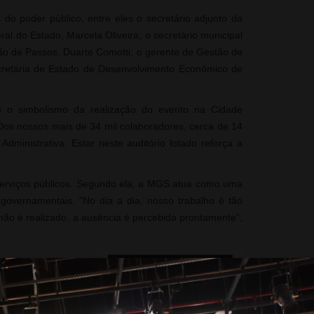
 do poder público, entre eles o secretário adjunto da
al do Estado, Marcela Oliveira; o secretário municipal
ão de Passos, Duarte Comotti; o gerente de Gestão de
ecretária de Estado de Desenvolvimento Econômico de
u o simbolismo da realização do evento na Cidade
 “Dos nossos mais de 34 mil colaboradores, cerca de 14
ministrativa. Estar neste auditório lotado reforça a
 serviços públicos. Segundo ela, a MGS atua como uma
 governamentais. “No dia a dia, nosso trabalho é tão
não é realizado, a ausência é percebida prontamente”,
estratégico dentro do
ma empresa que nasceu