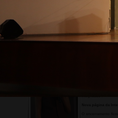
ainda mais essa relação
Fazer o certo, sempre
Ao abordar o Programa de Integridade, Camila enf
“Integridade é fazer o certo mesmo quando ninguém e
onde a MGS atue”, disse. Ela também destacou o la
acessível para facilitar a compreensão e aplicação no 
A programação contou com palestras de especialista
abordou a importânci
legalidade, impessoal
é público exige tran
Já o controlador-ge
movimento global de 
relações institucion
integridade”.
Nova página da Int
O encerramento fico